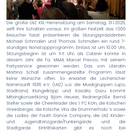
Die große LNZ XXL-Herrensitzung am Samstag, 31.1.2026,
wirft ihre Schatten voraus. Im großen Festzelt das 1.000
Besucher fasst präsentieren die Sitzungspräsidenten
Michael Schmalen und Thomas Schmalen ein rund 7-
stündiges Nonstoppprogramm. Einlass ist um 10.00 Uhr,
Sitzungsbeginn ist um 11.11 Uhr, als Caterer konnte in
diesem Jahr die Fa. M&M, Marcel Prevoo, mit seinem
Partyservice gewonnen werden. Das von Literatin
Martina Schall zusammengestellte Programm lässt
keine Wünsche offen. So erwartet die Lechenicher
Narrenzunft 1936 e.V. (LNZ) u.a. die Musikgruppen Lupo,
Stadtrand, Klüngelköpp und Kasalla. Dazu kommt
Mitsingkonzertkönig Björn Heuser, Rednergröße Bernd
Stelter sowie die Cheerleader des 1. FC Köln, die Kölschen
Greesberger, die Kölsche Vita die Drummerholic´s sowie
die Ladies der Fauth Dance Company, die LNZ Kinder-
und Jugendtanzgarde/Funkengarde und die
Stadtgarde. Eintrittskarten gibt es noch bei